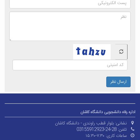
ارسال نظر
اداره رفاه دانشجویی دانشگاه کاشان
نشانی:
بلوار قطب راوندی - دانشگاه کاشان
تلفن:
03155912923-24-28
ساعات کاری:
۷:۳۰-۱۵:۳۰